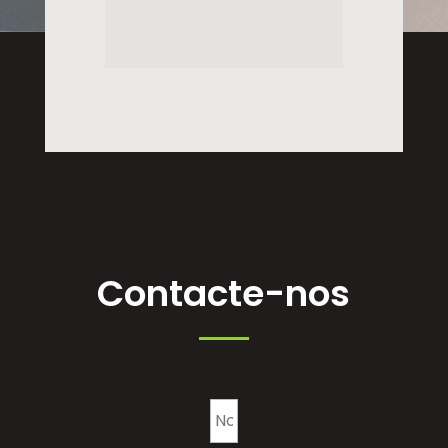
Contacte-nos
N
First
a