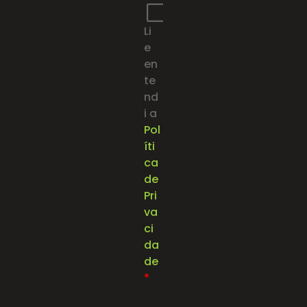
i
v
Li
a
c
e
y
en
P
te
o
nd
l
i a
i
c
Pol
y
íti
*
ca
de
Pri
va
ci
da
de
*